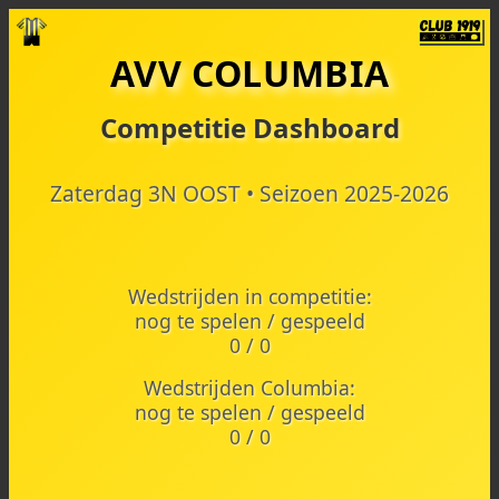
dinsdag 11 augustus
#
Team
G
W
G
V
+/-
P
AVV COLUMBIA
Geen uitslagen beschikbaar
Geen komende wedstrijden
Geen wedstrijduitslagen
CSV 28
vs
Apeldoorn CSV
Programma wordt nog bekendgemaakt
Er zijn nog geen wedstrijden gespeeld
Er zijn nog geen wedstrijden gespeeld
Competitie Dashboard
Zaterdag 3N OOST • Seizoen 2025-2026
Wedstrijden in competitie:
nog te spelen / gespeeld
0 / 0
Wedstrijden Columbia:
nog te spelen / gespeeld
0 / 0